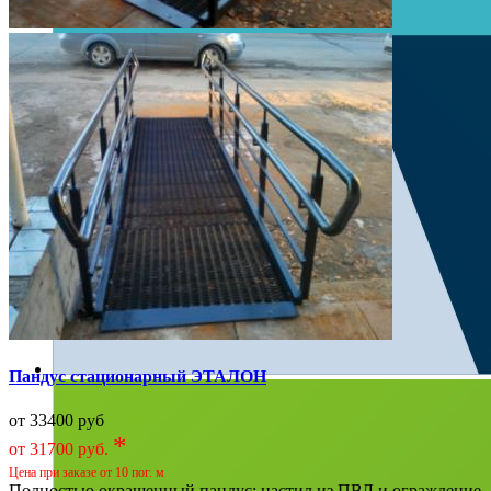
Пандус стационарный ЭТАЛОН
от 33400 руб
*
от 31700 руб.
Цена при заказе от 10 пог. м
Полностью окрашенный пандус: настил из ПВЛ и ограждение