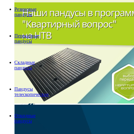
Резиновые
пандусы
Перекатные
пандусы
Складные
пандусы
Пандусы
телескопические
Откидные
пандусы