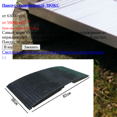
Пандус стационарный ЛЮКС
от 63000 руб
*
от 59000 руб.
Цена при заказе от 10 пог. м
Самый дорогой вариант пандуса: каркас и ограждения из
нержавеющей стали, оцинкованный решётчатный настил.
Пандус из нержавеющей стал...
Смотреть все товары категории
Пандусы металлические
‹
›