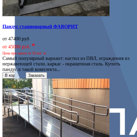
Пандус стационарный ФАВОРИТ
от 47400 руб
*
от 45000 руб.
Цена при заказе от 10 пог. м
Самый популярный вариант: настил из ПВЛ, ограждения из
нержавеющей стали, каркас - окрашенная сталь. Купить
пандус в такой комплекта...