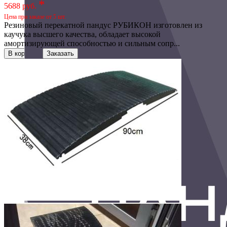
*
5688 руб.
Цена при заказе от 5 шт.
Резиновый перекатной пандус РУБИКОН изготовлен из
каучука высшего качества, обладает высокой
амортизирующей способностью и сильным сопр...