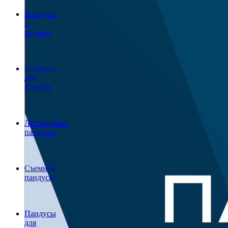
Пандусы
в
подъезд
Пандусы
для
колясок
Лестничные
пандусы
Съемные
пандусы
Пандусы
для