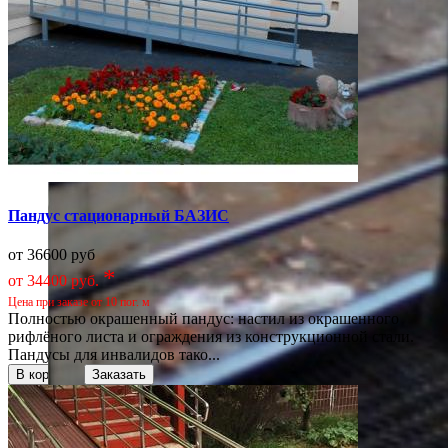
Пандус стационарный БАЗИС
от 36600 руб
*
от 34400 руб.
Цена при заказе от 10 пог. м
Полностью окрашенный пандус: настил из окрашенного
рифлёного листа и ограждения из конструкционной стали.
Пандусы для инвалидов тако...