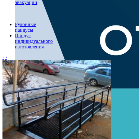
эвакуации
Рулонные
пандусы
Пандус
индивидуального
изготовления
‹
›