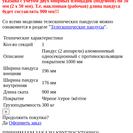
указана с учетом двух опорных площадок (подгибов) по 50
мм (2 х 50 мм). Т.е. наклонная (рабочая) длина пандуса
будет составлять 900 мм!!!
Со всеми моделями телескопических пандусов можно
ознакомится в разделе "
Телескопические пандусы
".
Технические характеристики
Кол-во секций
1
Пандус (2 аппарели) алюминиевый
Описание
односекционный с противоскользящим
покрытием 1000 мм
Ширина пандуса
196 мм
внешняя
Ширина пандуса
176 мм
внутренняя
Длина ската
900 мм
Покрытие
Чёрное /серое /жёлтое
Грузоподъемность
300 кг
×
Продолжить покупки?
Да
Оформить заказ
ПРИНИМАЕМ ЗАКАЗЫ КРУГЛОСУТОЧНО!