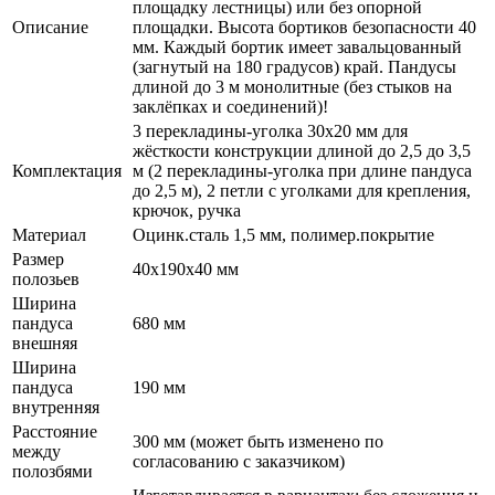
площадку лестницы) или без опорной
Описание
площадки. Высота бортиков безопасности 40
мм. Каждый бортик имеет завальцованный
(загнутый на 180 градусов) край. Пандусы
длиной до 3 м монолитные (без стыков на
заклёпках и соединений)!
3 перекладины-уголка 30х20 мм для
жёсткости конструкции длиной до 2,5 до 3,5
Комплектация
м (2 перекладины-уголка при длине пандуса
до 2,5 м), 2 петли с уголками для крепления,
крючок, ручка
Материал
Оцинк.сталь 1,5 мм, полимер.покрытие
Размер
40х190х40 мм
полозьев
Ширина
пандуса
680 мм
внешняя
Ширина
пандуса
190 мм
внутренняя
Расстояние
300 мм (может быть изменено по
между
согласованию с заказчиком)
полозбями