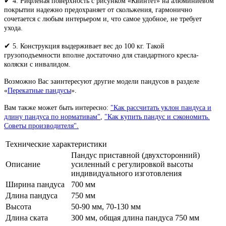
✔
4. Рифленая поверхность с рисунком «Квинтет» на алюминиевом
покрытии надежно предохраняет от скольжения, гармонично
сочетается с любым интерьером и, что самое удобное, не требует
ухода.
✔
5. Конструкция выдерживает вес до 100 кг. Такой
грузоподъемности вполне достаточно для стандартного кресла-
коляски с инвалидом.
Возможно Вас заинтересуют другие модели пандусов в разделе
«
Перекатные пандусы
».
Вам также может быть интересно:
"Как рассчитать уклон пандуса и
длину пандуса по нормативам"
,
"Как купить пандус и сэкономить.
Советы производителя".
Технические характеристики
Пандус приставной (двухсторонний)
Описание
усиленный с регулировкой высоты
индивидуального изготовления
Ширина пандуса
700 мм
Длина пандуса
750 мм
Высота
50-90 мм, 70-130 мм
Длина ската
300 мм, общая длина пандуса 750 мм