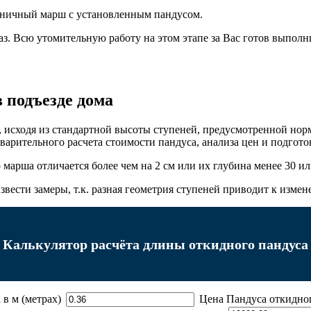
стничный марш с установленным пандусом.
аказ. Всю утомительную работу на этом этапе за Вас готов вып
в подъезде дома
 исходя из стандартной высоты ступеней, предусмотренной норм
арительного расчета стоимости пандуса, анализа цен и подгото
 марша отличается более чем на 2 см или их глубина менее 30 ил
звести замеры, т.к. разная геометрия ступеней приводит к измен
Калькулятор расчёта длины откидного пандуса
в м (метрах)
Цена Пандуса откидн