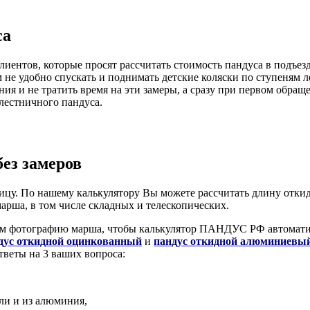
са
лиентов, которые просят рассчитать стоимость пандуса в подъе
 не удобно спускать и поднимать детские коляски по ступеням 
ния и не тратить время на эти замеры, а сразу при первом обр
лестничного пандуса.
без замеров
ницу. По нашему калькулятору Вы можете рассчитать длину откид
арша, в том числе складных и телескопических.
нам фотографию марша, чтобы калькулятор ПАНДУС РФ автомати
дус откидной оцинкованный
и
пандус откидной алюминиевы
ответы на 3 ваших вопроса:
али и из алюминия,