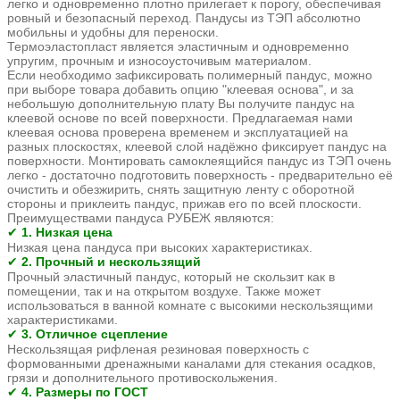
легко и одновременно плотно прилегает к порогу, обеспечивая
ровный и безопасный переход. Пандусы из ТЭП абсолютно
мобильны и удобны для переноски.
Термоэластопласт является эластичным и одновременно
упругим, прочным и износоусточивым материалом.
Если необходимо зафиксировать полимерный пандус, можно
при выборе товара добавить опцию "клеевая основа", и за
небольшую дополнительную плату Вы получите пандус на
клеевой основе по всей поверхности. Предлагаемая нами
клеевая основа проверена временем и эксплуатацией на
разных плоскостях, клеевой слой надёжно фиксирует пандус на
поверхности. Монтировать самоклеящийся пандус из ТЭП очень
легко - достаточно подготовить поверхность - предварительно её
очистить и обезжирить, снять защитную ленту с оборотной
стороны и приклеить пандус, прижав его по всей плоскости.
Преимуществами
пандуса РУБЕЖ являются:
1. Низкая цена
✔
Низкая цена пандуса при высоких характеристиках.
2. Прочный и нескользящий
✔
Прочный эластичный пандус, который не скользит как в
помещении, так и на открытом воздухе. Также может
использоваться в ванной комнате с высокими нескользящими
характеристиками.
3. Отличное сцепление
✔
Нескользящая рифленая резиновая поверхность с
формованными дренажными каналами для стекания осадков,
грязи и дополнительного противоскольжения.
4. Размеры по ГОСТ
✔