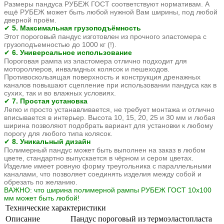
Размеры пандуса РУБЕЖ ГОСТ соответствуют нормативам. А
ещё РУБЕЖ может быть любой нужной Вам ширины, под любой
дверной проём.
5. Максимальная грузоподъёмность
✔
Этот пороговый пандус изготовлен из прочного эластомера с
грузоподъемностью до 1000 кг (!).
6. Универсальное использование
✔
Пороговая рампа из эластомера отлично подходит для
мотороллеров, инвалидных колясок и пешеходов.
Противоскользящая поверхность и конструкция дренажных
каналов повышают сцепление при использовании пандуса как в
сухих, так и во влажных условиях.
7. Простая установка
✔
Легко и просто устанавливается, не требует монтажа и отлично
вписывается в интерьер. Высота 10, 15, 20, 25 и 30 мм и любая
ширина позволяют подобрать вариант для установки к любому
порогу для любого типа колясок.
8. Уникальный дизайн
✔
Полимерный пандус может быть выполнен на заказ в любом
цвете, стандартно выпускается в чёрном и сером цветах.
Изделие имеет ровную форму треугольника с параллельными
каналами, что позволяет соединять изделия между собой и
обрезать по желанию.
ВАЖНО: что ширина полимерной рампы РУБЕЖ
ГОСТ 10х100
мм может быть любой!
Технические характеристики
Описание
Пандус пороговый из термоэластопласта