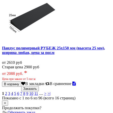
Пандус полимерный РУБЕЖ 25х150 мм (высота 25 мм),
ширина любая, цена за пог.м
от 2610 руб
Старая цена 2900 руб
*
от 2088 руб.
Цена при заказе от 5 пог.м
В закладки
В сравнение
1
2
3
4
5
6
7
8
9
10
11
....
>
>|
Показано с 1 по 6 из 96 (всего 16 страниц)
×
Продолжить покупки?
Да
Оформить заказ