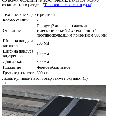
Со всеми моделями телескопических пандусов можно
ознакомится в разделе "
Телескопические пандусы
".
Технические характеристики
Кол-во секций
2
Пандус (2 аппарели) алюминиевый
Описание
телескопический 2-х секционный с
противоскользящим покрытием 900 мм
Ширина пандуса
205 мм
внешняя
Ширина пандуса
169 мм
внутренняя
Длина ската
800 мм
Покрытие
Чёрное абразивное
Грузоподъемность
300 кг
Люди, купившие этот товар также покупают (1)