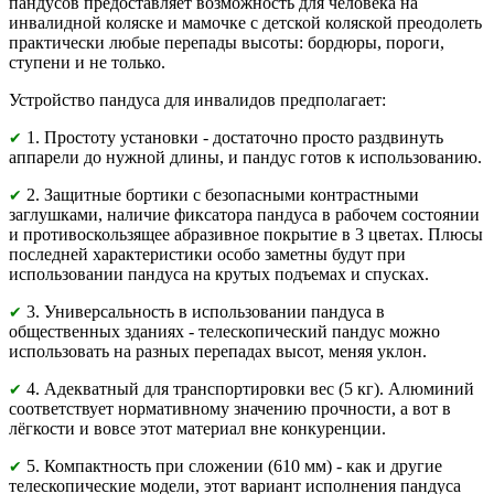
пандусов предоставляет возможность для человека на
инвалидной коляске и мамочке с детской коляской преодолеть
практически любые перепады высоты: бордюры, пороги,
ступени и не только.
Устройство пандуса для инвалидов предполагает:
1. Простоту установки - достаточно просто раздвинуть
✔
аппарели до нужной длины, и пандус готов к использованию.
2. Защитные бортики с безопасными контрастными
✔
заглушками, наличие фиксатора пандуса в рабочем состоянии
и противоскользящее абразивное покрытие в 3 цветах. Плюсы
последней характеристики особо заметны будут при
использовании пандуса на крутых подъемах и спусках.
3. Универсальность в использовании пандуса в
✔
общественных зданиях - телескопический пандус можно
использовать на разных перепадах высот, меняя уклон.
4. Адекватный для транспортировки вес (5 кг). Алюминий
✔
соответствует нормативному значению прочности, а вот в
лёгкости и вовсе этот материал вне конкуренции.
5. Компактность при сложении (610 мм) - как и другие
✔
телескопические модели, этот вариант исполнения пандуса