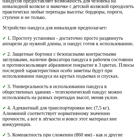
пандусов предоставляет возможность для человека на
инвалидной коляске и мамочке с детской коляской преодолеть
практически любые перепады высоты: бордюры, пороги,
ступени и не только.
Устройство пандуса для инвалидов предполагает:
1. Простоту установки - достаточно просто раздвинуть
✔
аппарели до нужной длины, и пандус готов к использованию.
2. Защитные бортики с безопасными контрастными
✔
заглушками, наличие фиксатора пандуса в рабочем состоянии
и противоскользящее абразивное покрытие в 3 цветах. Плюсы
последней характеристики особо заметны будут при
использовании пандуса на крутых подъемах и спусках.
3. Универсальность в использовании пандуса в
✔
общественных зданиях - телескопический пандус можно
использовать на разных перепадах высот, меняя уклон.
4. Адекватный для транспортировки вес (7,5 кг).
✔
Алюминий соответствует нормативному значению
прочности, а вот в лёгкости и вовсе этот материал вне
конкуренции.
5. Компактность при сложении (860 мм) - как и другие
✔