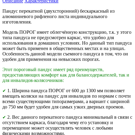
Описание
Характеристики
Пандус перекатной (двухсторонний) бескаркасный из
алюминиевого рифленого листа индивидуального
изготовления.
Модель ПОРОГ имеет облегчённую конструкцию, т.к. у этого
типа пандуса не предусмотрен каркас, что удобно для
использования в домашних условиях. Но данный тип пандуса
может быть применен в общественных местах и на улицах.
Особенность данной модели съемного пандуса в том, что он
удобен для применения на невысоких порогах.
Этот пороговый пандус имеет ряд преимуществ,
предоставляющих комфорт как для балансодержателей, так и
для инвалидов-колясочников:
1. Ширина пандуса ПОРОГ от 600 до 1300 мм позволяет
✔
вмещать коляски на пандус для инвалидов по нормам с почти
всеми существующими типоразмерами, а вариант с шириной
до 750 мм будет удобен для самых узких дверных проемов.
2. Вес данного перекатного пандуса минимальный в связи с
✔
отсутствием каркаса, благодаря чему его установку и
перемещение может осуществлять человек с любыми
физическими возможностями.