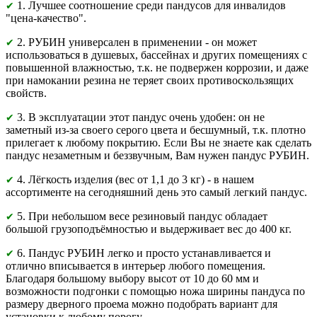
1. Лучшее соотношение среди пандусов для инвалидов
✔
"цена-качество".
2. РУБИН универсален в применении - он может
✔
использоваться в душевых, бассейнах и других помещениях с
повышенной влажностью, т.к. не подвержен коррозии, и даже
при намокании резина не теряет своих противоскользящих
свойств.
3. В эксплуатации этот пандус очень удобен: он не
✔
заметный из-за своего серого цвета и бесшумный, т.к. плотно
прилегает к любому покрытию. Если Вы не знаете как сделать
пандус незаметным и беззвучным, Вам нужен пандус РУБИН.
4. Лёгкость изделия (вес от 1,1 до 3 кг) - в нашем
✔
ассортименте на сегодняшний день это самый легкий пандус.
5. При небольшом весе резиновый пандус обладает
✔
большой грузоподъёмностью и выдерживает вес до 400 кг.
6. Пандус РУБИН легко и просто устанавливается и
✔
отлично вписывается в интерьер любого помещения.
Благодаря большому выбору высот от 10 до 60 мм и
возможности подгонки с помощью ножа ширины пандуса по
размеру дверного проема можно подобрать вариант для
установки к любому порогу.