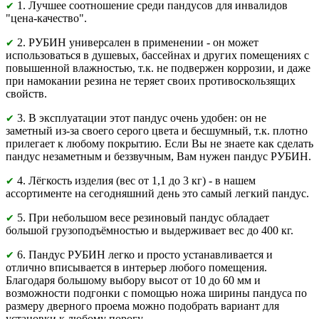
1. Лучшее соотношение среди пандусов для инвалидов
✔
"цена-качество".
2. РУБИН универсален в применении - он может
✔
использоваться в душевых, бассейнах и других помещениях с
повышенной влажностью, т.к. не подвержен коррозии, и даже
при намокании резина не теряет своих противоскользящих
свойств.
3. В эксплуатации этот пандус очень удобен: он не
✔
заметный из-за своего серого цвета и бесшумный, т.к. плотно
прилегает к любому покрытию. Если Вы не знаете как сделать
пандус незаметным и беззвучным, Вам нужен пандус РУБИН.
4. Лёгкость изделия (вес от 1,1 до 3 кг) - в нашем
✔
ассортименте на сегодняшний день это самый легкий пандус.
5. При небольшом весе резиновый пандус обладает
✔
большой грузоподъёмностью и выдерживает вес до 400 кг.
6. Пандус РУБИН легко и просто устанавливается и
✔
отлично вписывается в интерьер любого помещения.
Благодаря большому выбору высот от 10 до 60 мм и
возможности подгонки с помощью ножа ширины пандуса по
размеру дверного проема можно подобрать вариант для
установки к любому порогу.