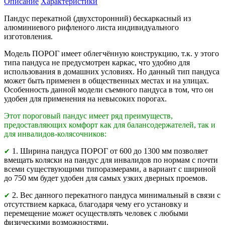
Описание
Характеристики
Пандус перекатной (двухсторонний) бескаркасный из
алюминиевого рифленого листа индивидуального
изготовления.
Модель ПОРОГ имеет облегчённую конструкцию, т.к. у этого
типа пандуса не предусмотрен каркас, что удобно для
использования в домашних условиях. Но данный тип пандуса
может быть применен в общественных местах и на улицах.
Особенность данной модели съемного пандуса в том, что он
удобен для применения на невысоких порогах.
Этот пороговый пандус имеет ряд преимуществ,
предоставляющих комфорт как для балансодержателей, так и
для инвалидов-колясочников:
1. Ширина пандуса ПОРОГ от 600 до 1300 мм позволяет
✔
вмещать коляски на пандус для инвалидов по нормам с почти
всеми существующими типоразмерами, а вариант с шириной
до 750 мм будет удобен для самых узких дверных проемов.
2. Вес данного перекатного пандуса минимальный в связи с
✔
отсутствием каркаса, благодаря чему его установку и
перемещение может осуществлять человек с любыми
физическими возможностями.