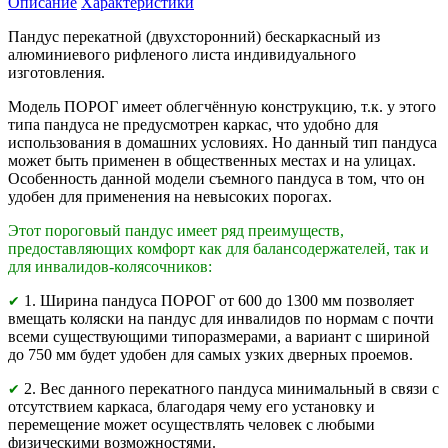
Описание
Характеристики
Пандус перекатной (двухсторонний) бескаркасный из
алюминиевого рифленого листа индивидуального
изготовления.
Модель ПОРОГ имеет облегчённую конструкцию, т.к. у этого
типа пандуса не предусмотрен каркас, что удобно для
использования в домашних условиях. Но данный тип пандуса
может быть применен в общественных местах и на улицах.
Особенность данной модели съемного пандуса в том, что он
удобен для применения на невысоких порогах.
Этот пороговый пандус имеет ряд преимуществ,
предоставляющих комфорт как для балансодержателей, так и
для инвалидов-колясочников:
1. Ширина пандуса ПОРОГ от 600 до 1300 мм позволяет
✔
вмещать коляски на пандус для инвалидов по нормам с почти
всеми существующими типоразмерами, а вариант с шириной
до 750 мм будет удобен для самых узких дверных проемов.
2. Вес данного перекатного пандуса минимальный в связи с
✔
отсутствием каркаса, благодаря чему его установку и
перемещение может осуществлять человек с любыми
физическими возможностями.