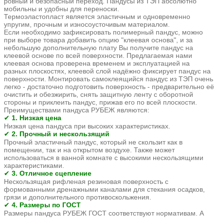
ровный и безопасный переход. Пандусы из ТЭП абсолютно
мобильны и удобны для переноски.
Термоэластопласт является эластичным и одновременно
упругим, прочным и износоусточивым материалом.
Если необходимо зафиксировать полимерный пандус, можно
при выборе товара добавить опцию "клеевая основа", и за
небольшую дополнительную плату Вы получите пандус на
клеевой основе по всей поверхности. Предлагаемая нами
клеевая основа проверена временем и эксплуатацией на
разных плоскостях, клеевой слой надёжно фиксирует пандус на
поверхности. Монтировать самоклеящийся пандус из ТЭП очень
легко - достаточно подготовить поверхность - предварительно её
очистить и обезжирить, снять защитную ленту с оборотной
стороны и приклеить пандус, прижав его по всей плоскости.
Преимуществами
пандуса РУБЕЖ являются:
1. Низкая цена
✔
Низкая цена пандуса при высоких характеристиках.
2. Прочный и нескользящий
✔
Прочный эластичный пандус, который не скользит как в
помещении, так и на открытом воздухе. Также может
использоваться в ванной комнате с высокими нескользящими
характеристиками.
3. Отличное сцепление
✔
Нескользящая рифленая резиновая поверхность с
формованными дренажными каналами для стекания осадков,
грязи и дополнительного противоскольжения.
4. Размеры по ГОСТ
✔
Размеры пандуса РУБЕЖ ГОСТ соответствуют нормативам. А