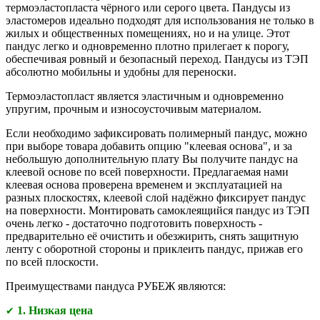
термоэластопласта чёрного или серого цвета. Пандусы из
эластомеров идеально подходят для использования не только в
жилых и общественных помещениях, но и на улице. Этот
пандус легко и одновременно плотно прилегает к порогу,
обеспечивая ровный и безопасный переход. Пандусы из ТЭП
абсолютно мобильны и удобны для переноски.
Термоэластопласт является эластичным и одновременно
упругим, прочным и износоусточивым материалом.
Если необходимо зафиксировать полимерный пандус, можно
при выборе товара добавить опцию "клеевая основа", и за
небольшую дополнительную плату Вы получите пандус на
клеевой основе по всей поверхности. Предлагаемая нами
клеевая основа проверена временем и эксплуатацией на
разных плоскостях, клеевой слой надёжно фиксирует пандус
на поверхности. Монтировать самоклеящийся пандус из ТЭП
очень легко - достаточно подготовить поверхность -
предварительно её очистить и обезжирить, снять защитную
ленту с оборотной стороны и приклеить пандус, прижав его
по всей плоскости.
Преимуществами
пандуса РУБЕЖ являются:
1. Низкая цена
✔