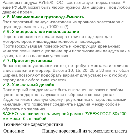
Размеры пандуса РУБЕЖ ГОСТ соответствуют нормативам. А
ещё РУБЕЖ может быть любой нужной Вам ширины, под любой
дверной проём.
5. Максимальная грузоподъёмность
✔
Этот пороговый пандус изготовлен из прочного эластомера с
грузоподъемностью до 1000 кг (!).
6. Универсальное использование
✔
Пороговая рампа из эластомера отлично подходит для
мотороллеров, инвалидных колясок и пешеходов.
Противоскользящая поверхность и конструкция дренажных
каналов повышают сцепление при использовании пандуса как в
сухих, так и во влажных условиях.
7. Простая установка
✔
Легко и просто устанавливается, не требует монтажа и отлично
вписывается в интерьер. Высота 10, 15, 20, 25 и 30 мм и любая
ширина позволяют подобрать вариант для установки к любому
порогу для любого типа колясок.
8. Уникальный дизайн
✔
Полимерный пандус может быть выполнен на заказ в любом
цвете, стандартно выпускается в чёрном и сером цветах.
Изделие имеет ровную форму треугольника с параллельными
каналами, что позволяет соединять изделия между собой и
обрезать по желанию.
ВАЖНО: что ширина полимерной рампы РУБЕЖ
ГОСТ 30х200
мм может быть любой!
Технические характеристики
Описание
Пандус пороговый из термоэластопласта