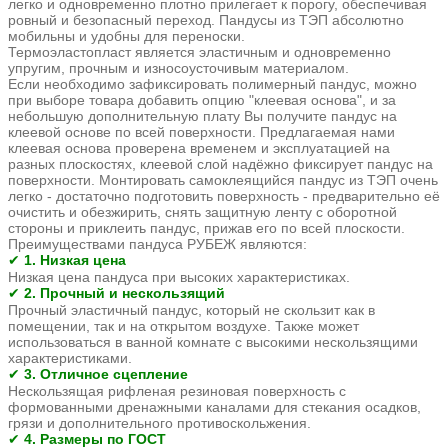
легко и одновременно плотно прилегает к порогу, обеспечивая
ровный и безопасный переход. Пандусы из ТЭП абсолютно
мобильны и удобны для переноски.
Термоэластопласт является эластичным и одновременно
упругим, прочным и износоусточивым материалом.
Если необходимо зафиксировать полимерный пандус, можно
при выборе товара добавить опцию "клеевая основа", и за
небольшую дополнительную плату Вы получите пандус на
клеевой основе по всей поверхности. Предлагаемая нами
клеевая основа проверена временем и эксплуатацией на
разных плоскостях, клеевой слой надёжно фиксирует пандус на
поверхности. Монтировать самоклеящийся пандус из ТЭП очень
легко - достаточно подготовить поверхность - предварительно её
очистить и обезжирить, снять защитную ленту с оборотной
стороны и приклеить пандус, прижав его по всей плоскости.
Преимуществами
пандуса РУБЕЖ являются:
1. Низкая цена
✔
Низкая цена пандуса при высоких характеристиках.
2. Прочный и нескользящий
✔
Прочный эластичный пандус, который не скользит как в
помещении, так и на открытом воздухе. Также может
использоваться в ванной комнате с высокими нескользящими
характеристиками.
3. Отличное сцепление
✔
Нескользящая рифленая резиновая поверхность с
формованными дренажными каналами для стекания осадков,
грязи и дополнительного противоскольжения.
4. Размеры по ГОСТ
✔