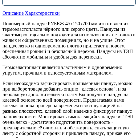
Описание
Характеристики
Полимерный пандус РУБЕЖ 45х150х700 мм изготовлен из
термоэластопласта чёрного или серого цвета. Пандусы из
эластомеров идеально подходят для использования не только в
жилых и общественных помещениях, но и на улице. Этот
пандус легко и одновременно плотно прилегает к порогу,
обеспечивая ровный и безопасный переход. Пандусы из ТЭП
абсолютно мобильны и удобны для переноски.
Термоэластопласт является эластичным и одновременно
упругим, прочным и износоусточивым материалом.
Если необходимо зафиксировать полимерный пандус, можно
при выборе товара добавить опцию "клеевая основа", и за
небольшую дополнительную плату Вы получите пандус на
клеевой основе по всей поверхности. Предлагаемая нами
клеевая основа проверена временем и эксплуатацией на
разных плоскостях, клеевой слой надёжно фиксирует пандус
на поверхности. Монтировать самоклеящийся пандус из ТЭП
очень легко - достаточно подготовить поверхность -
предварительно её очистить и обезжирить, снять защитную
ленту с оборотной стороны и приклеить пандус, прижав его