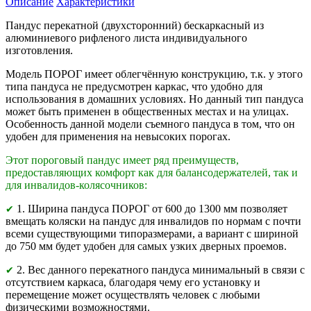
Описание
Характеристики
Пандус перекатной (двухсторонний) бескаркасный из
алюминиевого рифленого листа индивидуального
изготовления.
Модель ПОРОГ имеет облегчённую конструкцию, т.к. у этого
типа пандуса не предусмотрен каркас, что удобно для
использования в домашних условиях. Но данный тип пандуса
может быть применен в общественных местах и на улицах.
Особенность данной модели съемного пандуса в том, что он
удобен для применения на невысоких порогах.
Этот пороговый пандус имеет ряд преимуществ,
предоставляющих комфорт как для балансодержателей, так и
для инвалидов-колясочников:
1. Ширина пандуса ПОРОГ от 600 до 1300 мм позволяет
✔
вмещать коляски на пандус для инвалидов по нормам с почти
всеми существующими типоразмерами, а вариант с шириной
до 750 мм будет удобен для самых узких дверных проемов.
2. Вес данного перекатного пандуса минимальный в связи с
✔
отсутствием каркаса, благодаря чему его установку и
перемещение может осуществлять человек с любыми
физическими возможностями.