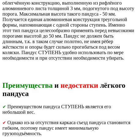
облегчённую конструкцию, выполненную из рифлёного
алюминиевого листа толщиной 3 мм, подогнутого под высоту
порога. Максимальная высота такого пандуса - 50 мм.
Получается единая алюминиевая конструкция треугольной
формы, напоминающая с одной стороны ступень. Именно
этот тип пандуса целесообразно применять перед невысокими
порогами высотой до 50 мм. Пандус не должен быть
длинным, т.к. в таком случае полотно, не имея рёбер
жёсткости и опоры будет сильно прогибаться под весом
коляски. Пандус СТУПЕНЬ удобно использовать по мере
необходимости и при отсутствии необходимости убирать.
Преимущества
и
недостатки
лёгкого
пандуса
Преимуществом пандуса СТУПЕНЬ является его
✔
небольшой вес.
Однако из-за отсутствия каркаса съезд пандуса становится
✔
гибким, поэтому пандус имеет минимальную
грузоподъёмность.