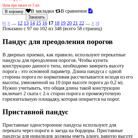
Цена при заказе от 5 шт.
В закладки
В сравнение
|<
<
....
12
13
14
15
16
17
18
19
20
21
22
....
>
>|
Показано с 97 по 102 из 348 (всего 58 страниц)
Пандус для преодоления порогов
В дверных проемах, как правило, используют перекатные
пандусы для преодоления порогов. Чтобы купить
конструкцию данного типа, необходимо замерить высоту
порога - это основной параметр. Длина пандуса с одной
стороны порога по нормативам рассчитывается исходя из его
высоты, умноженной на 10 (при высоте порога до 0,2 м).
Нужно учитывать, что общая длина такой конструкции
включает 2 ската с 2-х сторон порога и промежуточную
горизонтальную площадку, которая опирается на порог.
Приставной пандус
Приставные односторонние пандусы используют для
переката через пороги и заезда на бордюры. Приставные
пандусы для инвалидов должны иметь длину, равную высоте