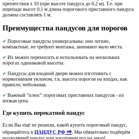
препятствия х 10 (при высоте пандуса до 0,2 м). Т.е. при
перепаде высот 0,1 м длина порогового приставного пандуса
должна составлять 1 м.
Преимущества пандусов для порогов
Пороговые пандусы универсальны: они легкие,
✔
компактные, не требуют монтажа, занимают мало места.
Их можно переносить и использовать на нескольких
✔
порогах одинаковой высоты.
Пандусы для входной двери можно изготовить с
✔
нормативным уклоном, т.к. высота порогов на входах, как
правило, небольшая.
Важный "плюс" пороговых приставных пандусов - их
✔
низкая цена.
Где купить перекатной пандус
Если Вы ещё не решили, какой купить пороговый пандус,
⇒
обращайтесь в
ПАНДУС РФ
. Мы обязательно подберём
подходящий пандус или изготовим его на заказ!