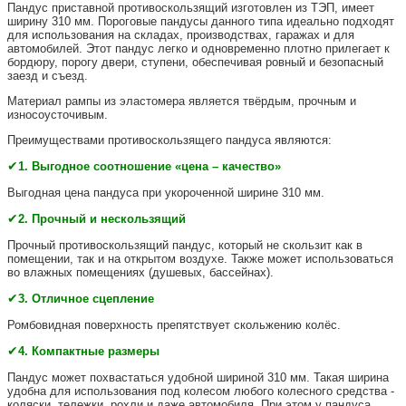
Пандус приставной противоскользящий изготовлен из ТЭП, имеет
ширину 310 мм. Пороговые пандусы данного типа идеально подходят
для использования на складах, производствах, гаражах и для
автомобилей. Этот пандус легко и одновременно плотно прилегает к
бордюру, порогу двери, ступени, обеспечивая ровный и безопасный
заезд и съезд.
Материал рампы из эластомера является твёрдым, прочным и
износоусточивым.
Преимуществами
противоскользящего пандуса являются:
✔
1. Выгодное соотношение «цена – качество»
Выгодная цена пандуса при укороченной ширине 310 мм.
✔
2. Прочный и нескользящий
Прочный противоскользящий пандус, который не скользит как в
помещении, так и на открытом воздухе. Также может использоваться
во влажных помещениях (душевых, бассейнах).
✔
3. Отличное сцепление
Ромбовидная поверхность препятствует скольжению колёс.
✔
4
. Компактные размеры
Пандус может похвастаться удобной шириной 310 мм. Такая ширина
удобна для использования под колесом любого колесного средства -
коляски, тележки, рохли и даже автомобиля. При этом у пандуса