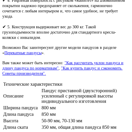
✔
4. Рифленая поверхность с рисунком «Квинтет» на алюминиевом
покрытии надежно предохраняет от скольжения, гармонично
сочетается с любым интерьером и, что самое удобное, не требует
ухода.
✔
5. Конструкция выдерживает вес до 300 кг. Такой
грузоподъемности вполне достаточно для стандартного кресла-
коляски с инвалидом.
Возможно Вас заинтересуют другие модели пандусов в разделе
«
Перекатные пандусы
».
Вам также может быть интересно:
"Как рассчитать уклон пандуса и
длину пандуса по нормативам"
,
"Как купить пандус и сэкономить.
Советы производителя".
Технические характеристики
Пандус приставной (двухсторонний)
Описание
усиленный с регулировкой высоты
индивидуального изготовления
Ширина пандуса
800 мм
Длина пандуса
850 мм
Высота
50-90 мм, 70-130 мм
Длина ската
350 мм, общая длина пандуса 850 мм