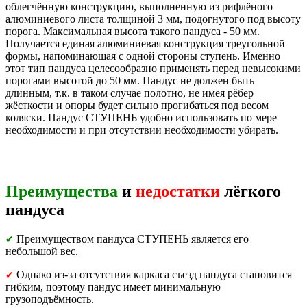
облегчённую конструкцию, выполненную из рифлёного
алюминиевого листа толщиной 3 мм, подогнутого под высоту
порога. Максимальная высота такого пандуса - 50 мм.
Получается единая алюминиевая конструкция треугольной
формы, напоминающая с одной стороны ступень. Именно
этот тип пандуса целесообразно применять перед невысокими
порогами высотой до 50 мм. Пандус не должен быть
длинным, т.к. в таком случае полотно, не имея рёбер
жёсткости и опоры будет сильно прогибаться под весом
коляски. Пандус СТУПЕНЬ удобно использовать по мере
необходимости и при отсутствии необходимости убирать.
Преимущества
и
недостатки
лёгкого
пандуса
Преимуществом пандуса СТУПЕНЬ является его
✔
небольшой вес.
Однако из-за отсутствия каркаса съезд пандуса становится
✔
гибким, поэтому пандус имеет минимальную
грузоподъёмность.