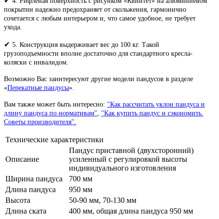
✔
4. Рифленая поверхность с рисунком «Квинтет» на алюминиевом
покрытии надежно предохраняет от скольжения, гармонично
сочетается с любым интерьером и, что самое удобное, не требует
ухода.
✔
5. Конструкция выдерживает вес до 100 кг. Такой
грузоподъемности вполне достаточно для стандартного кресла-
коляски с инвалидом.
Возможно Вас заинтересуют другие модели пандусов в разделе
«
Перекатные пандусы
».
Вам также может быть интересно:
"Как рассчитать уклон пандуса и
длину пандуса по нормативам"
,
"Как купить пандус и сэкономить.
Советы производителя".
Технические характеристики
Пандус приставной (двухсторонний)
Описание
усиленный с регулировкой высоты
индивидуального изготовления
Ширина пандуса
700 мм
Длина пандуса
950 мм
Высота
50-90 мм, 70-130 мм
Длина ската
400 мм, общая длина пандуса 950 мм