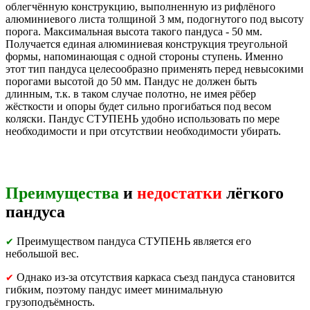
облегчённую конструкцию, выполненную из рифлёного
алюминиевого листа толщиной 3 мм, подогнутого под высоту
порога. Максимальная высота такого пандуса - 50 мм.
Получается единая алюминиевая конструкция треугольной
формы, напоминающая с одной стороны ступень. Именно
этот тип пандуса целесообразно применять перед невысокими
порогами высотой до 50 мм. Пандус не должен быть
длинным, т.к. в таком случае полотно, не имея рёбер
жёсткости и опоры будет сильно прогибаться под весом
коляски. Пандус СТУПЕНЬ удобно использовать по мере
необходимости и при отсутствии необходимости убирать.
Преимущества
и
недостатки
лёгкого
пандуса
Преимуществом пандуса СТУПЕНЬ является его
✔
небольшой вес.
Однако из-за отсутствия каркаса съезд пандуса становится
✔
гибким, поэтому пандус имеет минимальную
грузоподъёмность.