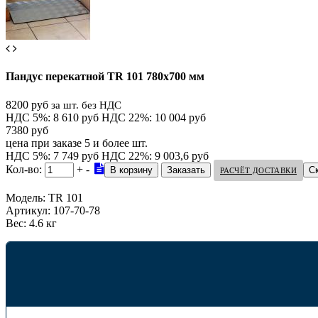
Пандус перекатной TR 101 780х700 мм
8200 руб
за шт. без НДС
НДС 5%: 8 610 руб
НДС 22%: 10 004 руб
7380 руб
цена при заказе 5 и более шт.
НДС 5%: 7 749 руб
НДС 22%: 9 003,6 руб
Кол-во:
+
-
С
РАСЧЁТ ДОСТАВКИ
Модель:
TR 101
Артикул:
107-70-78
Вес:
4.6 кг